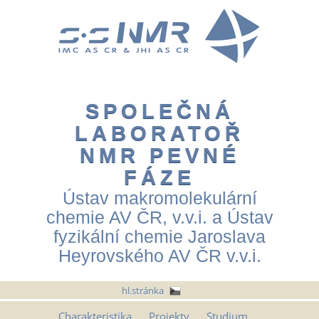
SPOLEČNÁ
LABORATOŘ
NMR PEVNÉ
FÁZE
Ústav makromolekulární
chemie AV ČR, v.v.i. a Ústav
fyzikální chemie Jaroslava
Heyrovského AV ČR v.v.i.
hl.stránka
Charakteristika
Projekty
Studium