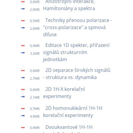
Anizotropní interakce,
0,6MB
Hamiltoniány a spektra
2,0MB
Techniky přenosu polarizace -
0,5MB
"cross-polarizace" a spinová
2,6MB
difuse
Editace 1D spekter, přiřazení
0,4MB
signálů strukturním
3,2MB
jednotkám
2D separace širokých signálů
0,6MB
- struktura vs. dynamika
2,7MB
2D 1H-X korelační
0,6MB
experimenty
2,1MB
2D homonukleární 1H-1H
0,7MB
korelační experimenty
4,9MB
Dvoukvantové 1H-1H
0,4MB