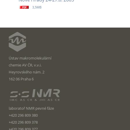
3,5MB
Ústav makromolekulární
chemie AV ČR, v.v.i.
Heyrovského nám. 2
162 06
Praha 6
laboratoř NMR pevné fáze
+420 296 809 380
+420 296 809 378
+420 296 809 377