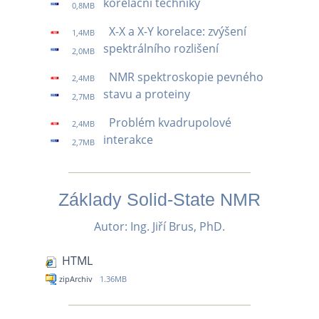
korelační techniky
0,8MB
X-X a X-Y korelace: zvýšení
1,4MB
spektrálního rozlišení
2,0MB
NMR spektroskopie pevného
2,4MB
stavu a proteiny
2,7MB
Problém kvadrupolové
2,4MB
interakce
2,7MB
Základy Solid-State NMR
Autor: Ing. Jiří Brus, PhD.
HTML
zipArchiv
1.36MB