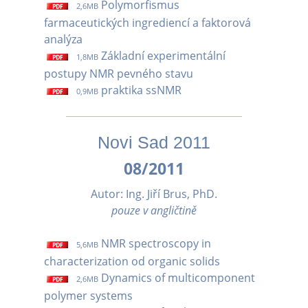
Polymorfismus
2,6MB
farmaceutických ingrediencí a faktorová
analýza
Základní experimentální
1,8MB
postupy NMR pevného stavu
praktika ssNMR
0,9MB
Novi Sad 2011
08/2011
Autor: Ing. Jiří Brus, PhD.
pouze v angličtině
NMR spectroscopy in
5,6MB
characterization od organic solids
Dynamics of multicomponent
2,6MB
polymer systems