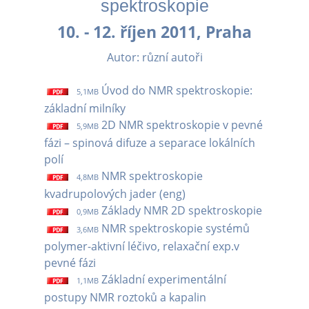
spektroskopie
10. - 12. říjen 2011, Praha
Autor: různí autoři
Úvod do NMR spektroskopie:
5,1MB
základní milníky
2D NMR spektroskopie v pevné
5,9MB
fázi – spinová difuze a separace lokálních
polí
NMR spektroskopie
4,8MB
kvadrupolových jader (eng)
Základy NMR 2D spektroskopie
0,9MB
NMR spektroskopie systémů
3,6MB
polymer-aktivní léčivo, relaxační exp.v
pevné fázi
Základní experimentální
1,1MB
postupy NMR roztoků a kapalin