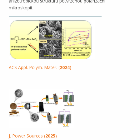
anizotropickou strukturu potvrzenou polarizační
mikroskopií.
ACS Appl. Polym. Mater. (
2024
)
J. Power Sources (
2025
)