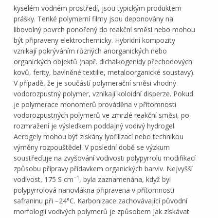
kyselém vodném prostředí, jsou typickým produktem
prášky. Tenké polymerní filmy jsou deponovány na
libovolný povrch ponořený do reakční směsi nebo mohou
být připraveny elektrochemicky. Hybridní kompozity
vznikají pokrýváním různých anorganických nebo
organických objektů (např. dichalkogenidy přechodových
kovů, ferity, bavlněné textilie, metaloorganické soustavy).
V případě, že je součástí polymerační směsi vhodný
vodorozpustný polymer, vznikají koloidní disperze. Pokud
je polymerace monomerů prováděna v přítomnosti
vodorozpustných polymerů ve zmrzlé reakční směsi, po
rozmražení je výsledkem poddajný vodivý hydrogel.
Aerogely mohou být získány lyofilizací nebo technikou
výměny rozpouštědel. V poslední době se výzkum
soustřeďuje na zvyšování vodivosti polypyrrolu modifikací
způsobu přípravy přídavkem organických barviv. Nejvyšší
−1
vodivost, 175 S cm
, byla zaznamenána, když byl
polypyrrolová nanovlákna připravena v přítomnosti
safraninu při −24°C. Karbonizace zachovávající původní
morfologii vodivých polymerů je způsobem jak získávat