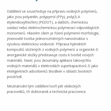
Oddělení se soustřeďuje na přípravu vodivých polymerů,
jako jsou polyanilin, polypyrrol (PPy), poly(3,4-
etylendioxythiofen) (PEDOT), a dalších, chemickou
oxidací nebo elektrochemickou polymerací odpovídajících
monomerů. Hlavním cílem je řízení polymerní morfologie,
jmenovitě tvorba jednorozměrných nanostruktur s
vysokou elektrickou vodivostí. Příprava hybridních
kompozitů složených z vodivých polymerů a organické či
anorganické složky představuje cestu k tvorbě nových
materiálů. Navíc jsou zkoumány aplikace takovýchto
vodivých materiálů v elektrodách superkapacitorů či jako
inteligentních adsorbentů škodlivin v oblasti životních
prostředí.
Mezinárodní tým oddělení tvoří pět vědeckých
pracovníků, tři doktorandi a technická pracovnice.