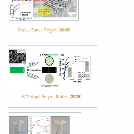
React. Funct. Polym. (
2026
)
ACS Appl. Polym. Mater. (
2025
)