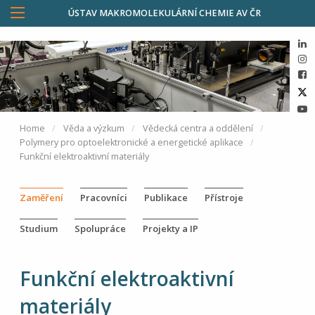
ÚSTAV MAKROMOLEKULÁRNÍ CHEMIE AV ČR
Home
Věda a výzkum
Vědecká centra a oddělení
Polymery pro optoelektronické a energetické aplikace
Funkční elektroaktivní materiály
Zaměření
Pracovníci
Publikace
Přístroje
Studium
Spolupráce
Projekty a IP
Funkční elektroaktivní
materiály