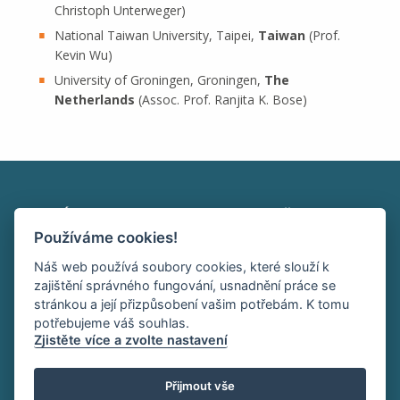
Christoph Unterweger)
National Taiwan University, Taipei,
Taiwan
(Prof.
Kevin Wu)
University of Groningen, Groningen,
The
Netherlands
(Assoc. Prof. Ranjita K. Bose)
Ústav makromolekulární chemie AV ČR, v. v. i.
Používáme cookies!
Heyrovského nám. 2
162 00 Praha 6
Náš web používá soubory cookies, které slouží k
tel:+420 296 809 111
zajištění správného fungování, usnadnění práce se
office@imc.cas.cz
stránkou a její přizpůsobení vašim potřebám. K tomu
potřebujeme váš souhlas.
Zjistěte více a zvolte nastavení
HOME
INTRANET
RSS
Přijmout vše