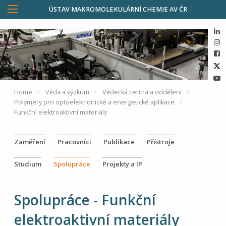
ÚSTAV MAKROMOLEKULÁRNÍ CHEMIE AV ČR
Home
Věda a výzkum
Vědecká centra a oddělení
Polymery pro optoelektronické a energetické aplikace
Funkční elektroaktivní materiály
Zaměření
Pracovníci
Publikace
Přístroje
Studium
Spolupráce
Projekty a IP
Spolupráce - Funkční
elektroaktivní materiály