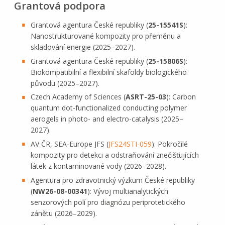
Grantová podpora
Grantová agentura České republiky (
25-15541S
):
Nanostrukturované kompozity pro přeměnu a
skladování energie (2025–2027).
Grantová agentura České republiky (
25-15806S
):
Biokompatibilní a flexibilní skafoldy biologického
původu (2025–2027).
Czech Academy of Sciences (
ASRT-25-03
): Carbon
quantum dot-functionalized conducting polymer
aerogels in photo- and electro-catalysis (2025–
2027).
AV ČR, SEA-Europe JFS (
JFS24STI-059
):
Pokročilé
kompozity pro detekci a odstraňování znečišťujících
látek z kontaminované vody (2026–2028).
Agentura pro zdravotnický výzkum České republiky
(
NW26-08-00341
): Vývoj multianalytických
senzorových polí pro diagnózu periprotetického
zánětu (2026–2029).