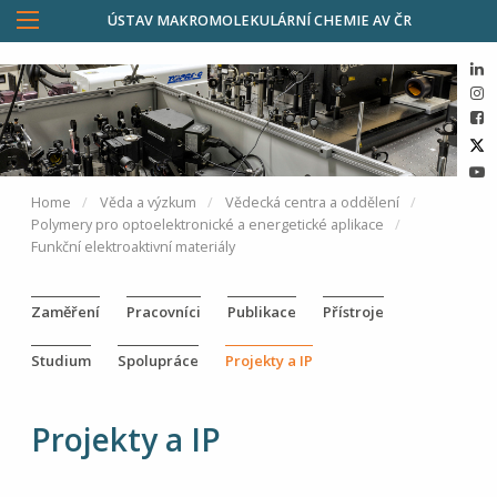
ÚSTAV MAKROMOLEKULÁRNÍ CHEMIE AV ČR
Home
Věda a výzkum
Vědecká centra a oddělení
Polymery pro optoelektronické a energetické aplikace
Funkční elektroaktivní materiály
Zaměření
Pracovníci
Publikace
Přístroje
Studium
Spolupráce
Projekty a IP
Projekty a IP