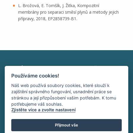
L. Brožová, E. Tomšík, J. Žitka, Kompozitní
membrány pro separaci směsí plynů a metody jejich
přípravy, 2018, EP2858739-B1.
Ústav makromolekulární chemie AV ČR, v. v. i.
Používáme cookies!
Heyrovského nám. 2
162 00 Praha 6
Náš web používá soubory cookies, které slouží k
tel:+420 296 809 111
zajištění správného fungování, usnadnění práce se
office@imc.cas.cz
stránkou a její přizpůsobení vašim potřebám. K tomu
potřebujeme váš souhlas.
Zjistěte více a zvolte nastavení
HOME
INTRANET
RSS
Přijmout vše
Sledujte nás: