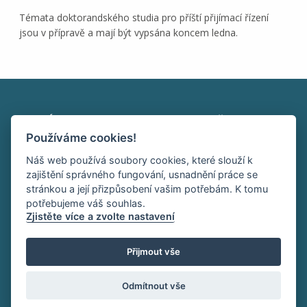
Témata doktorandského studia pro příští přijímací řízení
jsou v přípravě a mají být vypsána koncem ledna.
Ústav makromolekulární chemie AV ČR, v. v. i.
Používáme cookies!
Heyrovského nám. 2
162 00 Praha 6
Náš web používá soubory cookies, které slouží k
tel:+420 296 809 111
zajištění správného fungování, usnadnění práce se
office@imc.cas.cz
stránkou a její přizpůsobení vašim potřebám. K tomu
potřebujeme váš souhlas.
Zjistěte více a zvolte nastavení
HOME
INTRANET
RSS
Přijmout vše
Sledujte nás:
Odmítnout vše