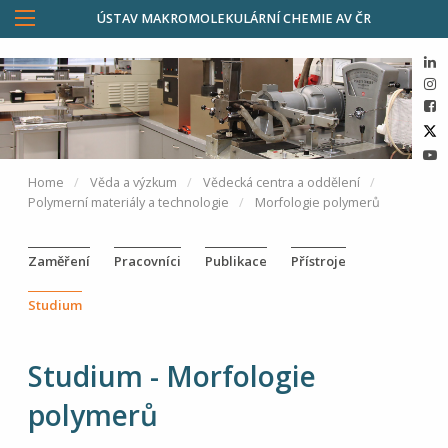
ÚSTAV MAKROMOLEKULÁRNÍ CHEMIE AV ČR
Home
Věda a výzkum
Vědecká centra a oddělení
Polymerní materiály a technologie
Morfologie polymerů
Zaměření
Pracovníci
Publikace
Přístroje
Studium
Studium - Morfologie
polymerů