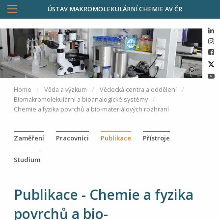
ÚSTAV MAKROMOLEKULÁRNÍ CHEMIE AV ČR
Home
Věda a výzkum
Vědecká centra a oddělení
Biomakromoleku­lární a bioanalogické systémy
Chemie a fyzika povrchů a bio-materiálových rozhraní
Zaměření
Pracovníci
Publikace
Přístroje
Studium
Publikace - Chemie a fyzika
povrchů a bio-