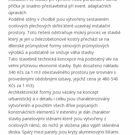
příčka je snadno přestavitelná při event. adaptačních
úpravách
Podélné stěny v chodbě jsou vytvořeny sestavením
ocelových plechových skříní které uzavírají instalační
prostory. Toto řešení odstraňuje mokrý proces ve stavbě
který je jen u železobetonové kostry přechází se na
dílenské průmyslové formy sériových průmyslových
výrobků a podstatně se snižuje váha stavby
Tato stavebně technická koncepce má podstatný vliv na
velmi příznivou ekonomii stavby. Bylo dosaženo nákladu
340 Kčs za 1 m3 obestavěného prostoru (ve srovnáni s
provedenými obdobnými ústavy, jejichž cena je 480-540
Kčs za 1 m3).
Architektonické formy jsou vázány na koncept
urbanistický a v detailu i celku jsou charakterizovány
vytvořením a použitím všech dříve popsaných
konstrukčních elementů V exteriéru je dán charakter
stavby panelovými stěnami které jsou vytvořeny z
ocelových rámů, do nichž je vložena jako výplň skleněná
deska. Spáry mezi panely jsou kryty aluminiovými lištami.