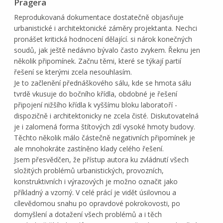
Pragera
Reprodukovaná dokumentace dostatečně objasňuje
urbanistické i architektonické záměry projektanta. Nechci
pronášet kritická hodnocení dělající. si nárok konečných
soudů, jak ještě nedávno bývalo často zvykem. Řeknu jen
několik připomínek. Začnu těmi, které se týkají partií
řešení se kterými zcela nesouhlasím.
Je to začlenění přednáškového sálu, kde se hmota sálu
tvrdě vkusuje do bočního křídla, obdobné je řešení
připojení nižšího křídla k vyššímu bloku laboratoří -
dispozičně i architektonicky ne zcela čisté. Diskutovatelná
je i zalomená forma štítových zdí vysoké hmoty budovy.
Těchto několik málo částečně negativních připomínek je
ale mnohokráte zastíněno klady celého řešení.
Jsem přesvědčen, že přístup autora ku zvládnutí všech
složitých problémů urbanistických, provozních,
konstruktivních i výrazových je možno označit jako
příkladný a vzorný. V celé prácí je vidět úsilovnou a
cílevědomou snahu po opravdové pokrokovosti, po
domyšlení a dotažení všech problémů a i těch