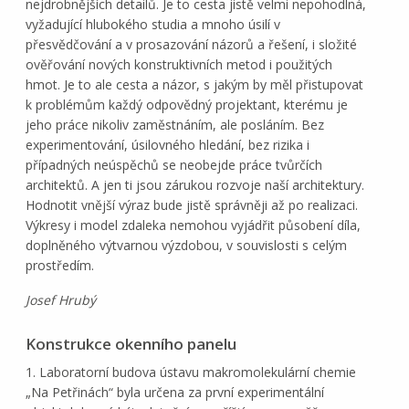
nejdrobnějších detailů. Je to cesta jistě velmi nepohodlná,
vyžadující hlubokého studia a mnoho úsilí v
přesvědčování a v prosazování názorů a řešení, i složité
ověřování nových konstruktivních metod i použitých
hmot. Je to ale cesta a názor, s jakým by měl přistupovat
k problémům každý odpovědný projektant, kterému je
jeho práce nikoliv zaměstnáním, ale posláním. Bez
experimentování, úsilovného hledání, bez rizika i
případných neúspěchů se neobejde práce tvůrčích
architektů. A jen ti jsou zárukou rozvoje naší architektury.
Hodnotit vnější výraz bude jistě správněji až po realizaci.
Výkresy i model zdaleka nemohou vyjádřit působení díla,
doplněného výtvarnou výzdobou, v souvislosti s celým
prostředím.
Josef Hrubý
Konstrukce okenního panelu
1. Laboratorní budova ústavu makromolekulární chemie
„Na Petřinách“ byla určena za první experimentální