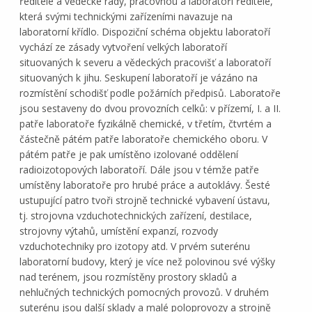
ředitele a vědecké rady, pracovnou a laboratoří ředitele,
která svými technickými zařízeními navazuje na
laboratorní křídlo. Dispoziční schéma objektu laboratoří
vychází ze zásady vytvoření velkých laboratoří
situovaných k severu a vědeckých pracovišť a laboratoří
situovaných k jihu. Seskupení laboratoří je vázáno na
rozmístění schodišť podle požárních předpisů. Laboratoře
jsou sestaveny do dvou provozních celků: v přízemí, I. a II.
patře laboratoře fyzikálně chemické, v třetím, čtvrtém a
částečně pátém patře laboratoře chemického oboru. V
pátém patře je pak umístěno izolované oddělení
radioizotopových laboratoří. Dále jsou v témže patře
umístěny laboratoře pro hrubé práce a autoklávy. Šesté
ustupující patro tvoři strojně technické vybavení ústavu,
tj. strojovna vzduchotechnických zařízení, destilace,
strojovny výtahů, umístění expanzí, rozvody
vzduchotechniky pro izotopy atd. V prvém suterénu
laboratorní budovy, který je více než polovinou své výšky
nad terénem, jsou rozmístěny prostory skladů a
nehlučných technických pomocných provozů. V druhém
suterénu jsou další sklady a malé poloprovozy a strojně