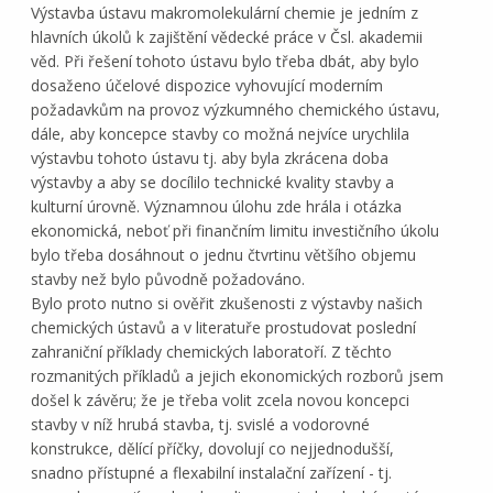
Výstavba ústavu makromolekulární chemie je jedním z
hlavních úkolů k zajištění vědecké práce v Čsl. akademii
věd. Při řešení tohoto ústavu bylo třeba dbát, aby bylo
dosaženo účelové dispozice vyhovující moderním
požadavkům na provoz výzkumného chemického ústavu,
dále, aby koncepce stavby co možná nejvíce urychlila
výstavbu tohoto ústavu tj. aby byla zkrácena doba
výstavby a aby se docílilo technické kvality stavby a
kulturní úrovně. Významnou úlohu zde hrála i otázka
ekonomická, neboť při finančním limitu investičního úkolu
bylo třeba dosáhnout o jednu čtvrtinu většího objemu
stavby než bylo původně požadováno.
Bylo proto nutno si ověřit zkušenosti z výstavby našich
chemických ústavů a v literatuře prostudovat poslední
zahraniční příklady chemických laboratoří. Z těchto
rozmanitých příkladů a jejich ekonomických rozborů jsem
došel k závěru; že je třeba volit zcela novou koncepci
stavby v níž hrubá stavba, tj. svislé a vodorovné
konstrukce, dělící příčky, dovolují co nejjednodušší,
snadno přístupné a flexabilní instalační zařízení - tj.