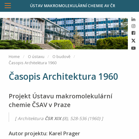
ÚSTAV MAKROMOLEKULÁRNÍ CHEMIE AV ČR
Home
O ústavu
O budově
Časopis Architektura 1960
Časopis Architektura 1960
Projekt Ústavu makromolekulární
chemie ČSAV v Praze
[ Architektura
ČSR XIX (
8), 528-536 (1960) ]
Autor projektu: Karel Prager