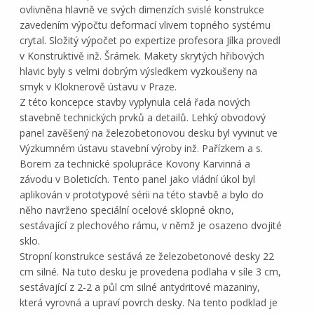
ovlivněna hlavně ve svých dimenzích svislé konstrukce
zavedením výpočtu deformací vlivem topného systému
crytal. Složitý výpočet po expertize profesora Jílka provedl
v Konstruktivě inž. Šrámek. Makety skrytých hřibových
hlavic byly s velmi dobrým výsledkem vyzkoušeny na
smyk v Kloknerově ústavu v Praze.
Z této koncepce stavby vyplynula celá řada nových
stavebně technických prvků a detailů. Lehký obvodový
panel zavěšený na železobetonovou desku byl vyvinut ve
Výzkumném ústavu stavební výroby inž. Pařízkem a s.
Borem za technické spolupráce Kovony Karvinná a
závodu v Boleticích. Tento panel jako vládní úkol byl
aplikován v prototypové sérii na této stavbě a bylo do
něho navrženo speciální ocelové sklopné okno,
sestávající z plechového rámu, v němž je osazeno dvojité
sklo.
Stropní konstrukce sestává ze železobetonové desky 22
cm silné. Na tuto desku je provedena podlaha v síle 3 cm,
sestávající z 2-2 a půl cm silné antydritové mazaniny,
která vyrovná a upraví povrch desky. Na tento podklad je