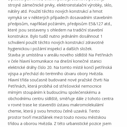
strojně zámečnické prvky, elektroinstalační výrobky, sklo,
nátěry atd. Použití těchto nových konstrukcí a hmot
vymyká se v některých případech dosavadním stavebním
předpisům, například požárním, předpisům E5&127 atd.,
které jsou sestaveny s ohledem na tradiční stavební
konstrukce. Bylo tudíž nutno jednáním dosáhnout 1
schválení použít těchto nových konstrukcí zdravotně
hygienickou i požární inspekcí a dalších složek.
Stavba je umístěna v areálu nového sídliště Na Petřinách
v čele hlavní komunikace na dnešní konečné stanici
elektrické dráhy číslo 20. Na tomto místě končí petřínská
výspa a přechází do terénního útvaru obory Hvězda.
Hlavní třída současně budované nové pražské čtvrti Na
Petřinách, která probíhá od střešovické nemocnice
mírným stoupáním k budoucímu společenskému a
obchodnímu centru sídliště, směřuje dále z tohoto centra
v rovné trase ke staveništi ústavu makromolekulární
chemie, která ji svou hmotou čelně uzavírá. Tento
prostor tvoří mezičlánek mezi touto novou městskou
třídou a oborou Hvězda. Z této urbanistické pozice jsem