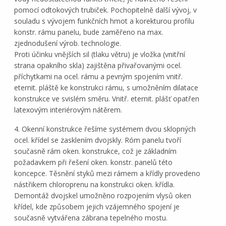
pomocí odtokových trubiček. Pochopitelně další vývoj, v
souladu s vývojem funkčních hmot a korekturou profilu
konstr. rámu panelu, bude zaměřeno na max.
zjednodušení výrob. technologie.
Proti účinku vnějších sil (tlaku větru) je vložka (vnitřní
strana opakního skla) zajištěna přivařovanými ocel.
příchytkami na ocel. rámu a pevným spojením vnitř.
eternit. pláště ke konstrukci rámu, s umožněním dilatace
konstrukce ve svislém směru. Vnitř. eternit. plášť opatřen
latexovým interiérovým nátěrem.
4. Okenní konstrukce řešíme systémem dvou sklopných
ocel. křídel se zasklením dvojskly. Róm panelu tvoří
současně rám oken. konstrukce, což je základním
požadavkem při řešení oken. konstr. panelů této
koncepce. Těsnění styků mezi rámem a křídly provedeno
nástřikem chloroprenu na konstrukci oken. křídla.
Demontáž dvojskel umožněno rozpojením vlysů oken
křídel, kde způsobem jejich vzájemného spojení je
současně vytvářena zábrana tepelného mostu.