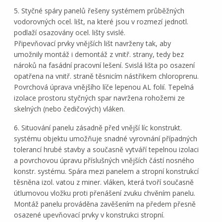
5. Styčné spáry panelů řešeny systémem průběžných
vodorovných ocel. lišt, na které jsou v rozmezí jednotl.
podlaží osazovány ocel. lišty svislé.
Připevňovací prvky vnějších lišt navrženy tak, aby
umožnily montáž i demontáž z vnitř. strany, tedy bez
nároků na fasádní pracovní lešení. Svislá lišta po osazení
opatřena na vnitř. straně těsnicím nástřikem chloroprenu.
Povrchová úprava vnějšího líče lepenou AL folií. Tepelná
izolace prostoru styčných spar navržena rohožemi ze
skelných (nebo čedičových) vláken.
6. Situování panelu zásadně před vnější líc konstrukt.
systému objektu umožňuje snadné vyrovnání případných
tolerancí hrubé stavby a současně vytváří tepelnou izolaci
a povrchovou úpravu příslušných vnějších částí nosného
konstr. systému. Spára mezi panelem a stropní konstrukcí
těsněna izol. vatou z miner. vláken, která tvoří současně
útlumovou vložku proti přenášení zvuku chvěním panelu.
Montáž panelu prováděna zavěšením na předem přesně
osazené upevňovací prvky v konstrukci stropní.