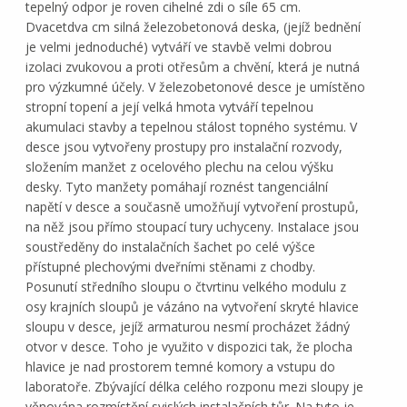
tepelný odpor je roven cihelné zdi o síle 65 cm.
Dvacetdva cm silná železobetonová deska, (jejíž bednění
je velmi jednoduché) vytváří ve stavbě velmi dobrou
izolaci zvukovou a proti otřesům a chvění, která je nutná
pro výzkumné účely. V železobetonové desce je umístěno
stropní topení a její velká hmota vytváří tepelnou
akumulaci stavby a tepelnou stálost topného systému. V
desce jsou vytvořeny prostupy pro instalační rozvody,
složením manžet z ocelového plechu na celou výšku
desky. Tyto manžety pomáhají roznést tangenciální
napětí v desce a současně umožňují vytvoření prostupů,
na něž jsou přímo stoupací tury uchyceny. Instalace jsou
soustředěny do instalačních šachet po celé výšce
přístupné plechovými dveřními stěnami z chodby.
Posunutí středního sloupu o čtvrtinu velkého modulu z
osy krajních sloupů je vázáno na vytvoření skryté hlavice
sloupu v desce, jejíž armaturou nesmí procházet žádný
otvor v desce. Toho je využito v dispozici tak, že plocha
hlavice je nad prostorem temné komory a vstupu do
laboratoře. Zbývající délka celého rozponu mezi sloupy je
věnována rozmístění svislých instalačních tůr. Na tyto je