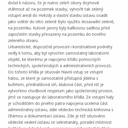
došel k názoru, že je nutno zeleň obory dojmově
vtáhnout až na pozemek stavby, vytvořit tak zelený
vstupní areál do Hvězdy a vlastní stavbu ústavu osadit
jako solitér do této zeleně Bylo využito dosavadní zeleně,
na pozemku. Kulové javory byly balíkovou sadbou před
započetím stavby přesazeny na pozemku do nového
zeleného útvaru.
Urbanistické, dispozičně provozní i konstruktivní podněty
vedly k tomu, aby byl vytvořen samostatný laboratorní
objekt, ke kterému je napojeno křídlo pomocných
technických, společenských a administrativních provozů.
Do tohoto křídla je situován hlavní vstup se vstupní
halou, ze které je samostatně přístupná jídelna s
bufetem, přednášková síň, klubová část, před níž je
vytvořeno chodbové respirium jako společenský prostor,
jímž se nastupuje do laboratorního křídla. Ze vstupní haly
je schodištěm do prvého patra napojena ucelená část
administrativy ústavu, dále vědecko-technická knihovna s
čítárnou a dokumentací ústavu. Zde je též situováno
vědecké vedení ústavu se sekretariáty, poradní místnost