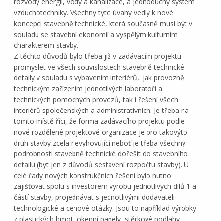
rozvody energií, vody a kanalizace, a jednoduchý systém
vzduchotechniky. Všechny tyto úvahy vedly k nové
koncepci stavebně technické, která současně musí být v
souladu se stavební ekonomií a vyspělým kulturním
charakterem stavby.
Z těchto důvodů bylo třeba již v zadávacím projektu
promyslet ve všech souvislostech stavebně technické
detaily v souladu s vybavením interiérů,. jak provozně
technickým zařízením jednotlivých laboratoří a
technických pomocných provozů, tak i řešení všech
interiérů společenských a administrativních. Je třeba na
tomto místě říci, že forma zadávacího projektu podle
nové rozdělené projektové organizace je pro takovýto
druh stavby zcela nevyhovující neboť je třeba všechny
podrobnosti stavebně technické dořešit do stavebního
detailu (byt jen z důvodů sestavení rozpočtu stavby). U
celé řady nových konstrukčních řešení bylo nutno
zajišťovat spolu s investorem výrobu jednotlivých dílů 1 a
částí stavby, projednávat s jednotlivými dodavateli
technologické a cenové otázky. Jsou to například výrobky
z plastických hmot, okenní panely, stěrkové podlahy,