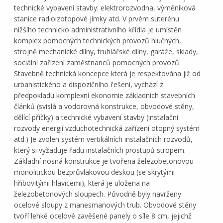
technické vybavení stavby: elektrorozvodna, výměníková
stanice radioizotopové jímky atd. V prvém suterénu
nižšího technicko administrativního křídla je umístěn
komplex pomocných technických provozů hlučných,
strojně mechanické dílny, truhlářské dílny, garáže, sklady,
sociální zařízení zaměstnanců pomocných provozů.
Stavebně technická koncepce která je respektována již od
urbanistického a dispozičního řešení, vychází z
předpokladu komplexní ekonomie základních stavebních
článků (svislá a vodorovná konstrukce, obvodové stěny,
dělící příčky) a technické vybavení stavby (instalační
rozvody energií vzduchotechnická zařízení otopný systém
atd.) Je zvolen systém vertikálních instalačních rozvodů,
který si vyžaduje řadu instalačních prostupů stropem.
Základní nosná konstrukce je tvořena železobetonovou
monolitickou bezprůvlakovou deskou (se skrytými
hřibovitými hlavicemi), která je uložena na
železobetonových sloupech. Původně byly navrženy
ocelové sloupy z manesmanových trub. Obvodové stěny
tvoří lehké ocelové zavěšené panely o síle 8 cm, jejichž