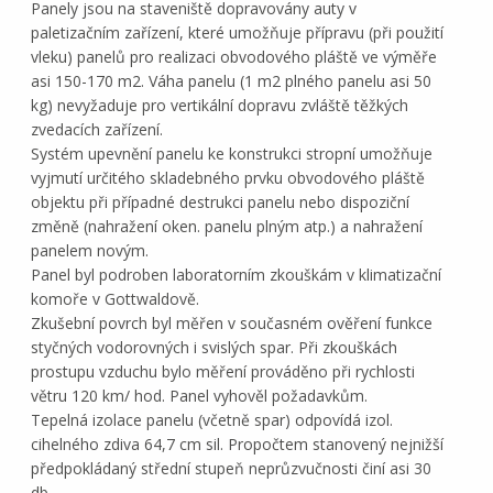
Panely jsou na staveniště dopravovány auty v
paletizačním zařízení, které umožňuje přípravu (při použití
vleku) panelů pro realizaci obvodového pláště ve výměře
asi 150-170 m2. Váha panelu (1 m2 plného panelu asi 50
kg) nevyžaduje pro vertikální dopravu zvláště těžkých
zvedacích zařízení.
Systém upevnění panelu ke konstrukci stropní umožňuje
vyjmutí určitého skladebného prvku obvodového pláště
objektu při případné destrukci panelu nebo dispoziční
změně (nahražení oken. panelu plným atp.) a nahražení
panelem novým.
Panel byl podroben laboratorním zkouškám v klimatizační
komoře v Gottwaldově.
Zkušební povrch byl měřen v současném ověření funkce
styčných vodorovných i svislých spar. Při zkouškách
prostupu vzduchu bylo měření prováděno při rychlosti
větru 120 km/ hod. Panel vyhověl požadavkům.
Tepelná izolace panelu (včetně spar) odpovídá izol.
cihelného zdiva 64,7 cm sil. Propočtem stanovený nejnižší
předpokládaný střední stupeň neprůzvučnosti činí asi 30
db.