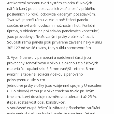
Antikorozní ochranu tvoří systém chlorkaučukových
nátěrů který podle dosavadních zkušeností v průběhu
posledních 15 roků, odpovídá kladeným požadavkům.
Tvarově je profil rámu v této etapě řešení panelu
současně ovlivněn dodacími možnostmi hutí. Funkční
úpravy, s ohledem na požadavky panelových konstrukcí,
jsou provedeny přivařovanými prvky z páskové oceli.
Součástí rámů panelu jsou přivařené závěsné háky v úhlu
30° 127 od svislé roviny, tedy v úhlu samosvorném.
3. Výplně panelu v parapetní a nadokenní části jsou
provedeny sendvičovou vložkou, složenou z plášťových
materiálů: - opakní sklo 6,5 mm (vnější - eternit 8 mm
(vnitřní) s tepelně izolační vložkou z pěnového
polystyrenu o síle 5 cm.
Jednotlivé prvky vložky jsou vzájemně spojeny Umacolem
C. Po obvodě rámu je vložka tmelena trvale pružným
tmelem, který dovoluje rozměrovou toleranci až 25 %.
(tepel. roztaživost ocel. konstrukce).
V současné etapě řešení. k zábraně případného zatékání
vody nedostatečnou funkcí tmele, je navrženo řešení