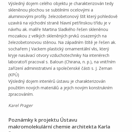
Výsledný dojem celého objektu je charakterizován tedy
skleněnou plochou se subtilními ocelovými a
aluminiovými profily. železobetonový štít který pohledově
uzavírá na východní straně hlavní petřínskou třídu je v
návrhu ak. malíře Martina Sladkého řešen skleněnou
mozaikou z velkých skleněných prvků osazených na
železobetonovou stěnou. Na západním štítě je řešen ak.
sochařem J Vackem plastický ornamentální vlis, který
kryje nasávací otvory vzduchotechniky Na interiérech
laboratoří pracoval s. Baloun (Chirana, n. p.), na vnitřním
zařízení administrativní a společenské části s. J. Zeman
(KPÚ)
Výsledný dojem interiérů ústavu je charakterizován
použitím nových materiálů a jejich novým konstrukním
zpracováním.
Karel Prager
Poznámky k projektu Ústavu
makromolekulární chemie architekta Karla