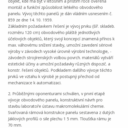
objekt, kde má být v letošním a příštím roce ověřena
montáž a funkční způsobilost lehkého obvodového
panelu. Vývoj těchto panelů je dán vládním usnesením č.
859 ze dne 14. 10. 1959.
Základním požadavkem řešení je vývoj prvku (šíř. skladeb.
rozměru 120 cm) obvodového pláště jednotlivých
účelových objektů, který svojí koncepcí znamená přínos k
max. váhovému snížení stavby, umožní zavedení sériové
výroby v závodech vysoké úrovně výrobní technologie, -
závodech strojírenských volbou povrch. materiálů vytváří
estetické účiny a umožní požadavky různých dispozič. a
konstr. řešení objektů. Podkladem dalšího vývoje těchto
prvků ve vztahu k výrobě je postupný přechod od
mechanizace k automatizaci.
2. Průběžnými oponenturami schválen, v první etapě
vývoje obvodového panelu, konstruktivní návrh pro
stavbu laboratoře ústavu makromolekulární chemie.
Svařovaná rámová konstrukce panelu sestavena z dutých
Jäklových profilů o sile plechu 1 5 mm. Tloušťka rámu je
70 mm.