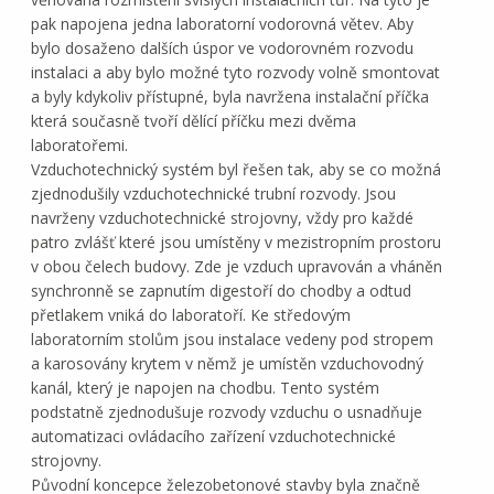
pak napojena jedna laboratorní vodorovná větev. Aby
bylo dosaženo dalších úspor ve vodorovném rozvodu
instalaci a aby bylo možné tyto rozvody volně smontovat
a byly kdykoliv přístupné, byla navržena instalační příčka
která současně tvoří dělící příčku mezi dvěma
laboratořemi.
Vzduchotechnický systém byl řešen tak, aby se co možná
zjednodušily vzduchotechnické trubní rozvody. Jsou
navrženy vzduchotechnické strojovny, vždy pro každé
patro zvlášť které jsou umístěny v mezistropním prostoru
v obou čelech budovy. Zde je vzduch upravován a vháněn
synchronně se zapnutím digestoří do chodby a odtud
přetlakem vniká do laboratoří. Ke středovým
laboratorním stolům jsou instalace vedeny pod stropem
a karosovány krytem v němž je umístěn vzduchovodný
kanál, který je napojen na chodbu. Tento systém
podstatně zjednodušuje rozvody vzduchu o usnadňuje
automatizaci ovládacího zařízení vzduchotechnické
strojovny.
Původní koncepce železobetonové stavby byla značně