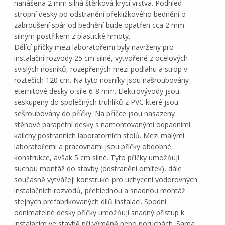
nanášena 2 mm silná štěrková krycí vrstva. Podhled
stropní desky po odstranění překližkového bednění o
zabroušení spár od bednění bude opatřen cca 2 mm
silným postřikem z plastické hmoty.
Dělící příčky mezi laboratořemi byly navrženy pro
instalační rozvody 25 cm silné, vytvořené z ocelových
svislých nosníků, rozepřených mezi podlahu a strop v
roztečích 120 cm. Na tyto nosníky jsou našroubovány
eternitové desky o síle 6-8 mm. Elektrovývody jsou
seskupeny do společných truhlíků z PVC které jsou
sešroubovány do příčky. Na příčce jsou nasazeny
stěnové parapetní desky s namontovanými odpadními
kalichy postranních laboratorních stolů. Mezi malými
laboratořemi a pracovnami jsou příčky obdobné
konstrukce, avšak 5 cm silné. Tyto příčky umožňují
suchou montáž do stavby (odstranění omítek), dále
současně vytvářejí konstrukci pro uchycení vodorovných
instalačních rozvodů, přehlednou a snadnou montáž
stejných prefabrikovaných dílů instalací. Spodní
odnímatelné desky příčky umožňují snadný přístup k
instalacím ve stavbě při výměně nebo poruchách. Sama