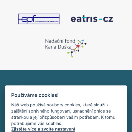
Ústav makromolekulární chemie AV ČR, v. v. i.
Používáme cookies!
Heyrovského nám. 2
162 00 Praha 6
Náš web používá soubory cookies, které slouží k
tel:+420 296 809 111
zajištění správného fungování, usnadnění práce se
office@imc.cas.cz
stránkou a její přizpůsobení vašim potřebám. K tomu
potřebujeme váš souhlas.
Zjistěte více a zvolte nastavení