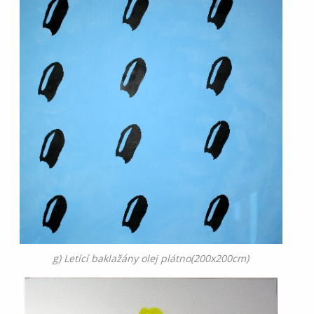
g) Letící baklažány olej plátno(200x200cm)