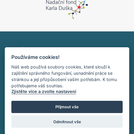
Ústav makromolekulární chemie AV ČR, v. v. i.
Používáme cookies!
Heyrovského nám. 2
162 00 Praha 6
Náš web používá soubory cookies, které slouží k
tel:+420 296 809 111
zajištění správného fungování, usnadnění práce se
office@imc.cas.cz
stránkou a její přizpůsobení vašim potřebám. K tomu
potřebujeme váš souhlas.
Zjistěte více a zvolte nastavení
HOME
INTRANET
RSS
Přijmout vše
Sledujte nás:
Odmítnout vše