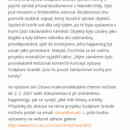
jejichž výrobě přizval bezdomovce z Národní třídy, žijící
pod mostem u Střeleckého ostrova. Bezdomovci mu
pomohli sesbírat odpad, který sloužil k výrobě objektů.
Společně tvořili svá díla celý týden, po té byla vystavena v
horní části Václavského náměstí. Objekty byly uznány jako
ilegální a byly během několika dní odstraněny,
prevděpodobně zpět do kontejneru. Jeho happening byl
uznán jako provokace. Matyáš Chochola se ke svému
projektu novinářům vyjádřil takto: „Mým záměrem bylo
provokativně kritizovat komerční koncept výstavy
Sculpture Grande. Jsou to pouze šamponové sochy pro
turisty“.
Ve výstavní síni Ústavu makromolekulární chemie můžete
do 2. 2. 2007 vidět dokumentaci k již zmíněnému
happeningu. Jak se vyvíjel, jaké měl ohlasy a kritiky.
Příspěvky do diskuse na téma projektu Sculpture Grande
můžete poslat na email:
dasas@email.cz
, poté budou
vystaveny na webové adrese galerie
http://www.imc.cas.cz/cz/umch/vystava.html