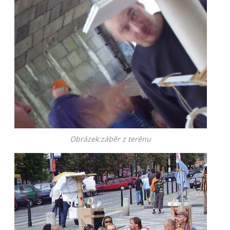
Obrázek:záběr z terénu