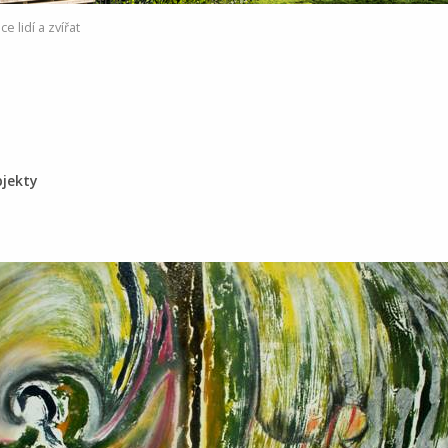
e lidí a zvířat
t
bjekty