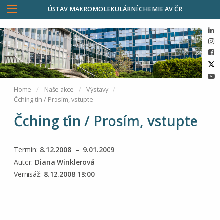
ÚSTAV MAKROMOLEKULÁRNÍ CHEMIE AV ČR
Home
Naše akce
Výstavy
Čching ťin / Prosím, vstupte
Čching ťin / Prosím, vstupte
Termín:
8.12.2008 – 9.01.2009
Autor:
Diana Winklerová
Vernisáž:
8.12.2008 18:00