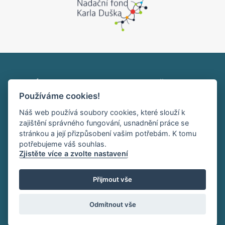
Ústav makromolekulární chemie AV ČR, v. v. i.
Používáme cookies!
Heyrovského nám. 2
162 00 Praha 6
Náš web používá soubory cookies, které slouží k
tel:+420 296 809 111
zajištění správného fungování, usnadnění práce se
office@imc.cas.cz
stránkou a její přizpůsobení vašim potřebám. K tomu
potřebujeme váš souhlas.
Zjistěte více a zvolte nastavení
HOME
INTRANET
RSS
Přijmout vše
Sledujte nás:
Odmítnout vše