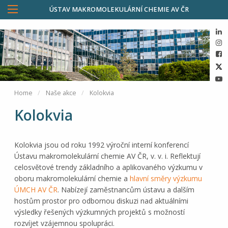
ÚSTAV MAKROMOLEKULÁRNÍ CHEMIE AV ČR
Home
Naše akce
Kolokvia
Kolokvia
Kolokvia jsou od roku 1992 výroční interní konferencí
Ústavu makromolekulární chemie AV ČR, v. v. i. Reflektují
celosvětové trendy základního a aplikovaného výzkumu v
oboru makromolekulární chemie a
hlavní směry výzkumu
ÚMCH AV ČR
. Nabízejí zaměstnancům ústavu a dalším
hostům prostor pro odbornou diskuzi nad aktuálními
výsledky řešených výzkumných projektů s možností
rozvíjet vzájemnou spolupráci.