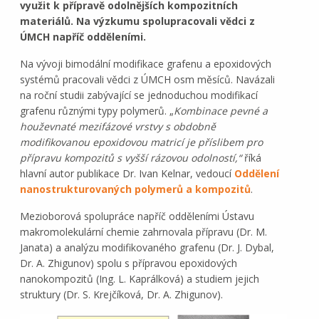
využit k přípravě odolnějších kompozitních
materiálů. Na výzkumu spolupracovali vědci z
ÚMCH napříč odděleními.
Na vývoji bimodální modifikace grafenu a epoxidových
systémů pracovali vědci z ÚMCH osm měsíců. Navázali
na roční studii zabývající se jednoduchou modifikací
grafenu různými typy polymerů. „
Kombinace pevné a
houževnaté mezifázové vrstvy s obdobně
modifikovanou epoxidovou matricí je příslibem pro
přípravu kompozitů s vyšší rázovou odolností,“
říká
hlavní autor publikace Dr. Ivan Kelnar, vedoucí
Oddělení
nanostrukturovaných polymerů a kompozitů
.
Mezioborová spolupráce napříč odděleními Ústavu
makromolekulární chemie zahrnovala přípravu (Dr. M.
Janata) a analýzu modifikovaného grafenu (Dr. J. Dybal,
Dr. A. Zhigunov) spolu s přípravou epoxidových
nanokompozitů (Ing. L. Kaprálková) a studiem jejich
struktury (Dr. S. Krejčíková, Dr. A. Zhigunov).