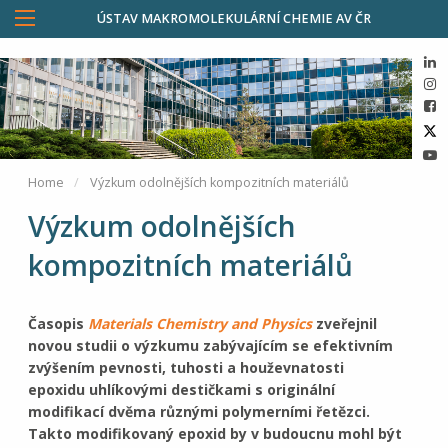
ÚSTAV MAKROMOLEKULÁRNÍ CHEMIE AV ČR
Home
Výzkum odolnějších kompozitních materiálů
Výzkum odolnějších
kompozitních materiálů
Časopis
Materials Chemistry and Physics
zveřejnil
novou studii o výzkumu zabývajícím se efektivním
zvýšením pevnosti, tuhosti a houževnatosti
epoxidu uhlíkovými destičkami s originální
modifikací dvěma různými polymerními řetězci.
Takto modifikovaný epoxid by v budoucnu mohl být