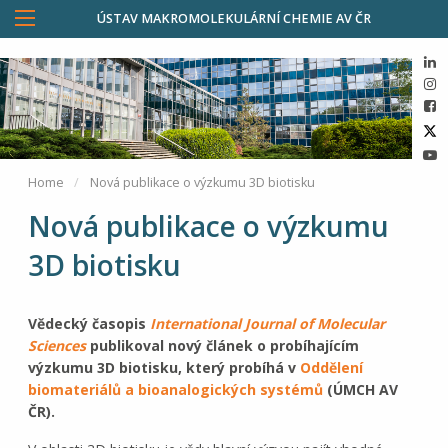
ÚSTAV MAKROMOLEKULÁRNÍ CHEMIE AV ČR
Home
Nová publikace o výzkumu 3D biotisku
Nová publikace o výzkumu
3D biotisku
Vědecký časopis
International Journal of Molecular
Sciences
publikoval nový článek o probíhajícím
výzkumu 3D biotisku, který probíhá v
Oddělení
biomateriálů a bioanalogických systémů
(ÚMCH AV
ČR).