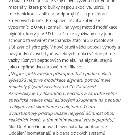
V oblasti 3D biotisku je vždy hlavní výzvou najít vhodné
materiály, které pro buňky nejsou škodlivé, udržují si
mechanickou stabilitu a podporují růst a proliferaci
kmenových buněk. Pro splnění těchto kritérií se
výzkumníci z ÚMCH zaměřili na vývoj metod modifikace
alginátu, který je v 3D tisku široce využívaný díky jeho
schopnosti vytvářet mechanicky stabilní 3D rosolovité
sítě zvané hydrogely. V nové studii vědci popsali výhody a
nevýhody různých typů vazebných reakcí včetně přímé
vazby různých peptidových molekul na alginát, stejně
jako nepřímé dvoufázové modifikace.
„
Nejperspektivnějším přístupem byla podle našich
výsledků nejprve modifikace alginátu pomocí malé
molekuly (
Ligand-Accelerated Cu-Catalyzed
Azide−Alkyne Cycloaddition reaction
) a zadruhé velmi
specifická reakce mezi azidovými skupinami na peptidu
a alkynovými skupinami na alginátu. Tento
dvoustupňový přístup ukázal nejvyšší účinnost obou
reakčních kroků, a tím minimalizoval ztráty peptidu
,“
říká Dr. Anna Golunová, hlavní autorka publikace, z
Oddělení biomateriálů a bioanalogických systémů.