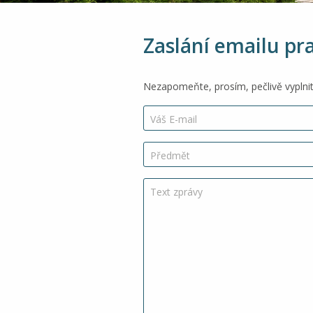
Zaslání emailu p
Nezapomeňte, prosím, pečlivě vyplnit
Váš E-mail
Předmět
Text zprávy