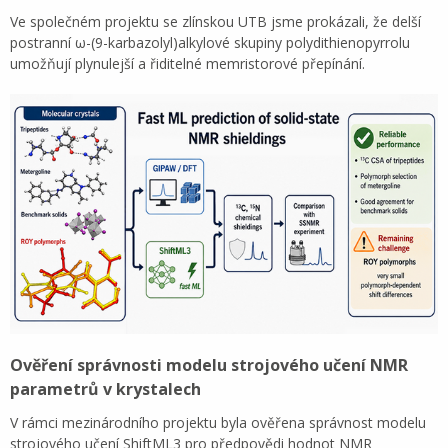
Ve společném projektu se zlínskou UTB jsme prokázali, že delší
postranní ω-(9-karbazolyl)alkylové skupiny polydithienopyrrolu
umožňují plynulejší a řiditelné memristorové přepínání.
Ověření správnosti modelu strojového učení NMR
parametrů v krystalech
V rámci mezinárodního projektu byla ověřena správnost modelu
strojového učení ShiftML3 pro předpovědi hodnot NMR